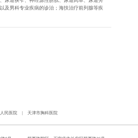
、尿道狭窄、神经源性膀胱、尿道肉阜、尿道旁
以及男科专业疾病的诊治；海扶治疗前列腺等疾
人民医院
|
天津市胸科医院