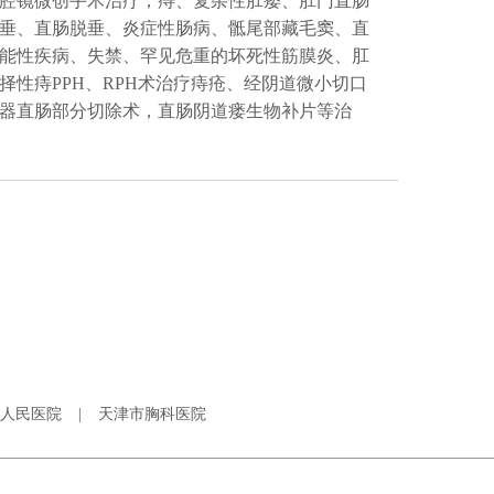
腔镜微创手术治疗，痔、复杂性肛瘘、肛门直肠
垂、直肠脱垂、炎症性肠病、骶尾部藏毛窦、直
能性疾病、失禁、罕见危重的坏死性筋膜炎、肛
择性痔PPH、RPH术治疗痔疮、经阴道微小切口
器直肠部分切除术，直肠阴道瘘生物补片等治
人民医院
|
天津市胸科医院