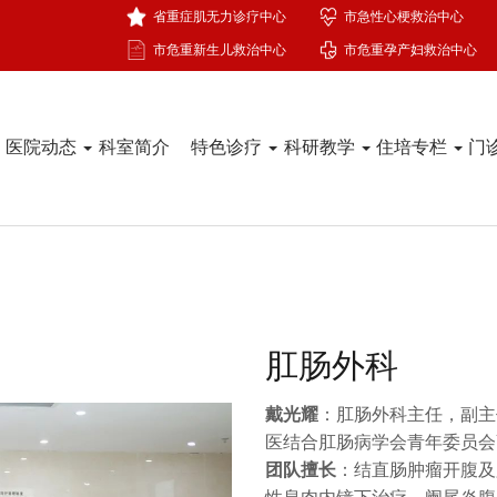
省重症肌无力诊疗中心
市急性心梗救治中心
市危重新生儿救治中心
市危重孕产妇救治中心
医院动态
科室简介
特色诊疗
科研教学
住培专栏
门
肛肠外科
戴光耀
：肛肠外科主任，副主
医结合肛肠病学会青年委员会
团队擅长
：结直肠肿瘤开腹及