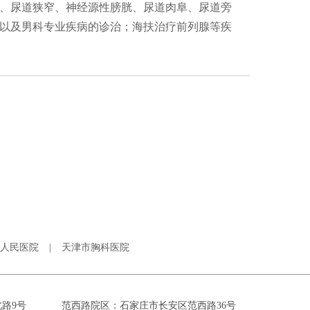
、尿道狭窄、神经源性膀胱、尿道肉阜、尿道旁
以及男科专业疾病的诊治；海扶治疗前列腺等疾
人民医院
|
天津市胸科医院
路9号
范西路院区：石家庄市长安区范西路36号