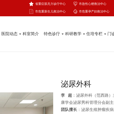
省重症肌无力诊疗中心
市急性心梗救治中心
市危重新生儿救治中心
市危重孕产妇救治中心
医院动态
科室简介
特色诊疗
科研教学
住培专栏
门
泌尿外科
李 超
：泌尿外科（范西路）
康学会泌尿男科管理分会副主
团队擅长
：泌尿生殖肿瘤疾病