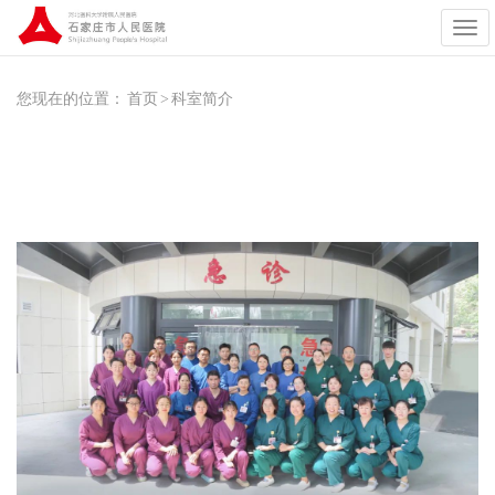
展
开
导
航
您现在的位置：
首页
>
科室简介