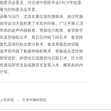
镜委员会委员，河北省中西医学会ERCP学组委
量与控制委员会常委。
诊断与治疗，尤其在重症急性胰腺炎、炎症性肠
病等诊治方面积累了丰富的经验。广泛开展上消
早癌的超声内镜检查、胃肠动力检查、食管狭窄
化道异物取出术、胃石症内镜下碎石术、食管静
套扎及组织粘合胶注射术、食道胃肠息肉切除
道早癌内镜下黏膜肿物剥离术、胃肠道良恶性狭
胆管造影、胆管结石或胰管结石取石术、巨大胆
性黄疸胆管支架或胰管支架置入术、阑尾炎的内
疗等。
人民医院
|
天津市胸科医院