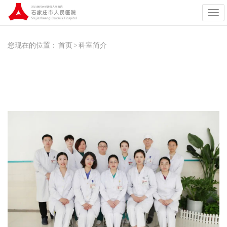
展
开
导
航
您现在的位置：
首页
>
科室简介